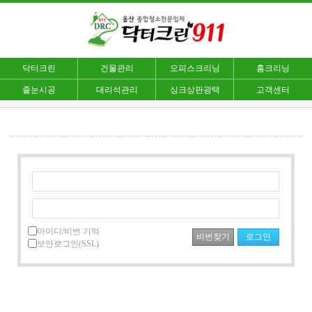
닥터크린
건물관리
오피스크리닝
홈크리닝
줄눈시공
대리석관리
싱크상판광택
고객센터
아이디/비번 기억
보안로그인(SSL)