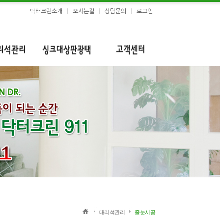
닥터크린소개
|
오시는길
|
상담문의
|
로그인
리석관리
싱크대상판광택
고객센터
대리석관리
줄눈시공