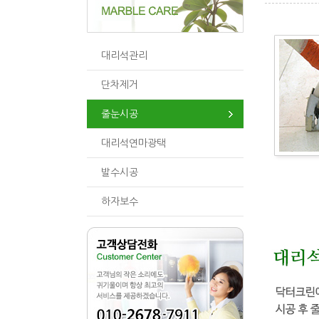
대리석관리
단차제거
줄눈시공
대리석연마광택
발수시공
하자보수